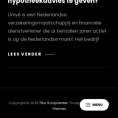
hypotheekadvies te geven?
Univé is een Nederlandse
verzekeringsmaatschappij en financiële
dienstverlener die al tientallen jaren actief
is op de Nederlandse markt. Het bedrijf
IS
LEES VERDER
UNIVÉ
EEN
GOED
BEDRIJF
OM
HYPOTHEEKADVIES
TE
Copyright © 2026
Titor Koopcenter
|
ScapeShot Door
Catch
MENU
GEVEN?
Themes