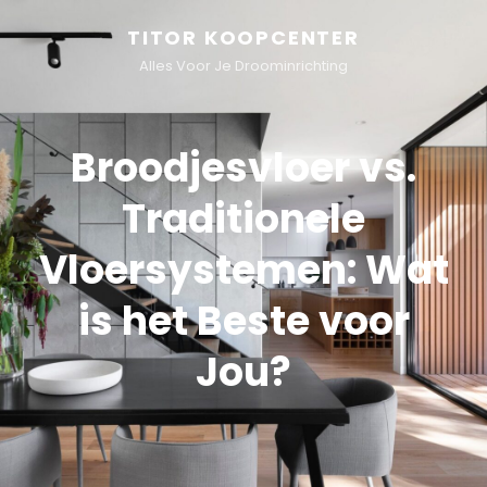
TITOR KOOPCENTER
Alles Voor Je Droominrichting
Broodjesvloer vs.
Traditionele
Vloersystemen: Wat
is het Beste voor
Jou?